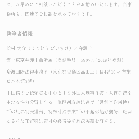
に、お早めにご相談いただくことをお勧めいたします。当事
務所も、関連のご相談を承っております。
執筆者情報
松村 大介（まつむら だいすけ）／弁護士
第一東京弁護士会所属（登録番号：59077／2019年登録）
舟渡国際法律事務所（東京都豊島区高田三丁目4番10号 布施
ビル本館3階）
中国籍のご依頼者を中心とする外国人刑事弁護・入管手続を
主たる注力分野とする。覚醒剤取締法違反（営利目的所持）
での無罪判決獲得、特殊詐欺事案での不起訴処分獲得、難関
とされた在留特別許可の獲得等の解決実績を有する。