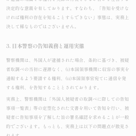
決定的な意義を有しております。すなわち、「告知を受けな
ければ権利の存在を知ることすらできない」事態は、実務上
決して稀なものではございません。
3. 日本警察の告知義務と運用実態
警察機関は、外国人が逮捕された場合、条約に基づき、被疑
者取調べの当初に遅滞なく、(i)本国領事機関に収容の事実を
通報するよう要請する権利、(ii)本国領事官宛てに通信を発
する権利、を告知することとされております。
実務上、警察機関は「外国人被疑者の取調べに際しての告知
事項一覧表」等の定型化された文書を用いて告知を行い、被
疑者に告知事項を了解した旨の署名確認を求めることが一般
的でございます。もっとも、実務上は以下の問題点が散見さ
れます。