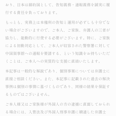
おり、日本は締約国として、告知義務・通報義務を誠実に履
行する責任を負っております。
もっとも、実務上は本権利の告知と運用が必ずしも十分でな
い場合がございますので、ご本人、ご家族、弁護人の三者が
協力し、能動的に行使する必要がございます。特に、ご家族
による初動対応として、ご本人が収容された警察署に対して
中国領事館への通報を要請する、という知識をお持ちいただ
くことは、ご本人への実質的な支援に直結いたします。
本記事は一般的な解説であり、個別事案については弁護士に
直接ご相談ください。また、本記事に記載された過去の解決
事例は個別の事情に基づくものであり、同様の結果を保証す
るものではございません。
ご本人様又はご家族様が外国人の方の逮捕に直面しておられ
る場合には、入管法及び外国人刑事弁護に精通した弁護士