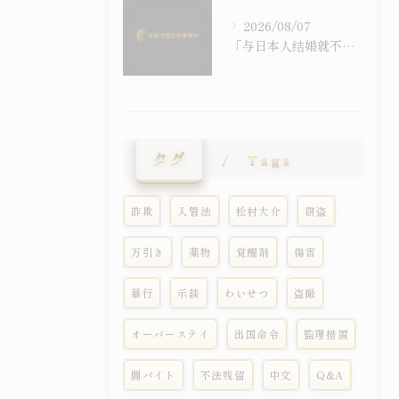
2026/08/07
「与日本人结婚就不会被强制遣返」之误解｜配偶在留资格与退去强制事由之关系
タグ
Tags
詐欺
入管法
松村大介
窃盗
万引き
薬物
覚醒剤
傷害
暴行
示談
わいせつ
盗撮
オーバーステイ
出国命令
監理措置
闇バイト
不法残留
中文
Q&A