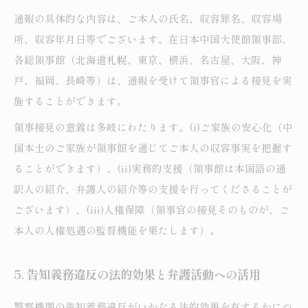
通報の具体的な内容は、ご本人の氏名、収容罪名、収容場
所、収容年月日等でございます。在日本中国大使館領事部、
各総領事館（北海道札幌、東京、横浜、名古屋、大阪、神
戸、福岡、長崎等）は、通報を受けて領事官による接見を実
施することができます。
領事接見の意義は多岐にわたります。(i)ご家族の安心化（中
国本土のご家族が領事館を通じてご本人の収容事実を把握す
ることができます）、(ii)実務的支援（領事館は本国語の通
訳人の紹介、弁護人の紹介等の支援を行ってくださることが
ございます）、(iii)人権保障（領事官の接見そのものが、ご
本人の人権処遇の監督機能を果たします）。
5. 告知義務違反の法的効果と弁護活動への活用
警察機関の告知義務違反がいかなる法的効果を有するかにつ