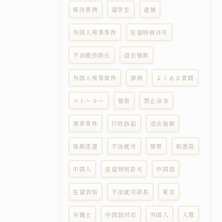
解決事例
留学生
逮捕
外国人刑事事件
在留特别许可
不法就劳助长
退去强制
外国人刑事案件
律师
よくある質問
ストーカー
警告
禁止命令
刑事事件
行政訴訟
退去強制
強制送還
不法就労
警察
知恵袋
中国人
在留特別許可
中国語
在留資格
不法就労助長
東京
弁護士
中国語対応
外国人
入管