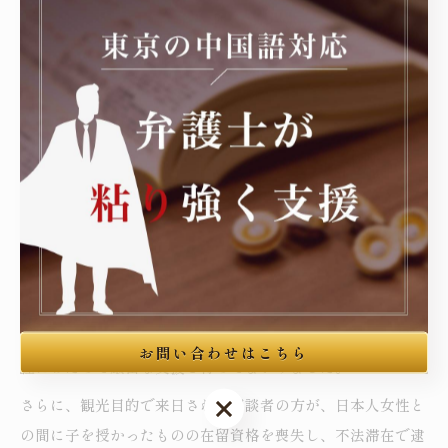
上の権利の厳密な保障が求められるところでございます。当
事務所は、このような事案に際し、国際人権法上の知識基盤
と日本国内の弁護実務とを結合させた厳密な弁護戦略を構築
してまいりました。
次に、特殊詐欺の受け子で複数回再逮捕された事案におきま
して、徹底した取調べ対応・不当取調べへの抗議・主張立証
を通じて、全件について不起訴処分を獲得した事例がござい
ます（事例B-2）。取調べ対応の場面では、当事務所は初動
から中国語専属通訳を同行させて接見・取調べ対応に当た
り、ご本人の黙秘権の実質的行使、領事接見権の告知の確
認、弁護人とご本人との意思疎通の品質確保等、手続の全工
お問い合わせはこちら
程にわたって厳密な支援を行ってまいりました。
お問い合わせはこちら
さらに、観光目的で来日された相談者の方が、日本人女性と
の間に子を授かったものの在留資格を喪失し、不法滞在で逮