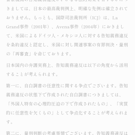
きましては、日本の最高裁判例上、明確な先例は確立されて
おりません。もっとも、国際司法裁判所（ICJ）は、La
Grand事件（2001年）、Avena事件（2004年）におきまし
て、米国によるドイツ人・メキシコ人に対する告知義務違反
を条約違反と認定し、米国に対し関連事案の有罪判決・量刑
の「再審査」を命じております。
日本国内の弁護実務上、告知義務違反は以下の角度から活用
することが考えられます。
第一に、自白調書の任意性に関する争点でございます。告知
義務違反の状態下で作成された自白調書につきましては、
「外国人特有の心理的圧迫の下で作成されたもの」、「実質
的に任意性を欠くもの」として争点化することが考えられま
す。
第二に、量刑判断の考慮事情でございます。告知義務違反は