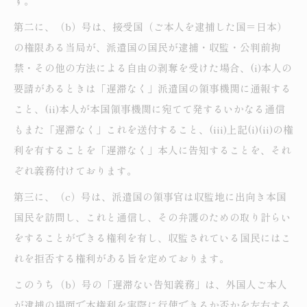
す。
第二に、（b）号は、接受国（ご本人を逮捕した国＝日本）
の権限ある当局が、派遣国の国民が逮捕・収監・公判前拘
禁・その他の方法による自由の剥奪を受けた場合、(i)本人の
要請があるときは「遅滞なく」派遣国の領事機関に通報する
こと、(ii)本人が本国領事機関に宛てて発するいかなる通信
もまた「遅滞なく」これを送付すること、(iii)上記(i)(ii)の権
利を有することを「遅滞なく」本人に告知することを、それ
ぞれ義務付けております。
第三に、（c）号は、派遣国の領事官は収監地に出向き本国
国民を訪問し、これと通信し、その弁護のための取り計らい
をすることができる権利を有し、収監されている国民にはこ
れを拒否する権利がある旨を定めております。
このうち（b）号の「遅滞ない告知義務」は、外国人ご本人
が逮捕の場面で本権利を実際に行使できるか否かを左右する