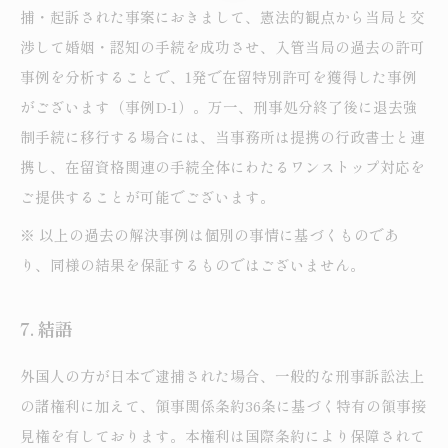
捕・起訴された事案におきまして、憲法的観点から当局と交
渉して婚姻・認知の手続を成功させ、入管当局の過去の許可
事例を分析することで、1発で在留特別許可を獲得した事例
がございます（事例D-1）。万一、刑事処分終了後に退去強
制手続に移行する場合には、当事務所は提携の行政書士と連
携し、在留資格関連の手続全体にわたるワンストップ対応を
ご提供することが可能でございます。
※ 以上の過去の解決事例は個別の事情に基づくものであ
り、同様の結果を保証するものではございません。
7. 結語
外国人の方が日本で逮捕された場合、一般的な刑事訴訟法上
の諸権利に加えて、領事関係条約36条に基づく特有の領事接
見権を有しております。本権利は国際条約により保障されて