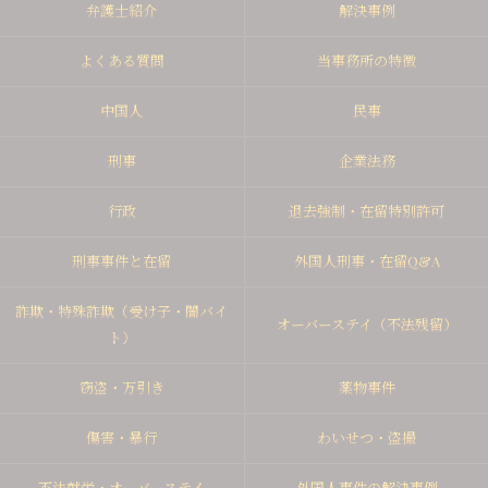
弁護士紹介
解決事例
よくある質問
当事務所の特徴
中国人
民事
刑事
企業法務
行政
退去強制・在留特別許可
刑事事件と在留
外国人刑事・在留Q&A
詐欺・特殊詐欺（受け子・闇バイ
オーバーステイ（不法残留）
ト）
窃盗・万引き
薬物事件
傷害・暴行
わいせつ・盗撮
不法就労・オーバーステイ
外国人事件の解決事例