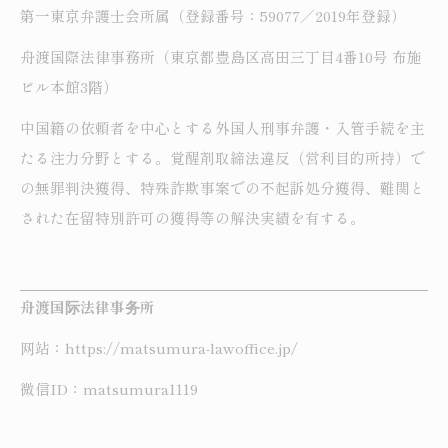
第一東京弁護士会所属（登録番号：59077／2019年登録）
舟渡国際法律事務所（東京都豊島区高田三丁目4番10号 布施
ビル本館3階）
中国籍の依頼者を中心とする外国人刑事弁護・入管手続を主
たる注力分野とする。覚醒剤取締法違反（営利目的所持）で
の無罪判決獲得、特殊詐欺事案での不起訴処分獲得、難関と
された在留特別許可の獲得等の解決実績を有する。
舟渡国际法律事务所
网站：https://matsumura-lawoffice.jp/
微信ID：matsumura1119