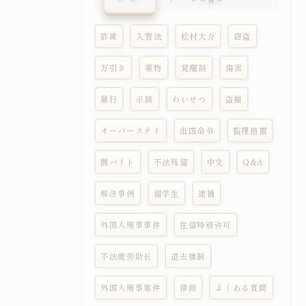
詐欺
入管法
松村大介
窃盗
万引き
薬物
覚醒剤
傷害
暴行
示談
わいせつ
盗撮
オーバーステイ
出国命令
監理措置
闇バイト
不法残留
中文
Q&A
解決事例
留学生
逮捕
外国人刑事事件
在留特别许可
不法就劳助长
退去强制
外国人刑事案件
律师
よくある質問