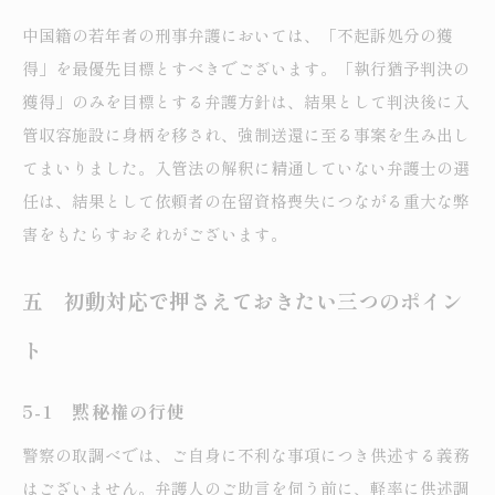
中国籍の若年者の刑事弁護においては、「不起訴処分の獲
得」を最優先目標とすべきでございます。「執行猶予判決の
獲得」のみを目標とする弁護方針は、結果として判決後に入
管収容施設に身柄を移され、強制送還に至る事案を生み出し
てまいりました。入管法の解釈に精通していない弁護士の選
任は、結果として依頼者の在留資格喪失につながる重大な弊
害をもたらすおそれがございます。
五 初動対応で押さえておきたい三つのポイン
ト
5-1 黙秘権の行使
警察の取調べでは、ご自身に不利な事項につき供述する義務
はございません。弁護人のご助言を伺う前に、軽率に供述調