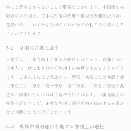
書にご署名なさらないことが肝要でございます。中国籍の被
疑者の方の場合、日本語理解の程度や捜査機関側通訳の質に
差異があり、わずかな訳出のずれが後の公判で致命傷となる
ことがございます。
5-2 早期の弁護人選任
日本では「当番弁護士」制度が設けられており、逮捕された
ご本人は一度に限り無料で弁護士の接見を求めることができ
ます。ご本人またはご家族から、警察・検察または弁護士会
（東京三会：東京・第一東京・第二東京）に当番弁護士の派
遣をご請求いただければ手続が開始されます。当番弁護士の
接見を経たうえで、正式な弁護人選任契約を締結するか否か
をご判断いただく形でございます。
5-3 専属中国語通訳を擁する弁護士の選任