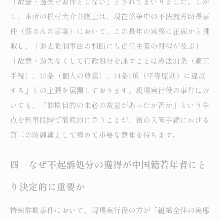
「故意・過失を要件としない」とされてまいりました。しか
し、本所の松村大介弁護士は、現在係争中の不法就労助長事
件（蘇さんの事案）において、この長年の実務に正面から挑
戦し、「退去強制事由の判断にも責任主義の射程が及ぶ」
「故意・過失なくして行政処分を課すことは憲法31条（適正
手続）、13条（個人の尊重）、14条1項（平等原則）に違反
する」との主張を展開しております。現場実行役の事件にお
いても、「詐欺目的の未必の故意があったか否か」という争
点を刑事段階で徹底的に争うことが、後の入管手続における
第二の防御線として極めて重要な意味を持ちます。
四 なぜ不起訴処分の獲得が中国籍若年者にと
り決定的に重要か
特殊詐欺事件において、現場実行役の方が「組織全体の実態