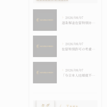
2026/08/07
逐条解读在留特别许可之考量事由｜令和6年施行之入管法50条5项与主张之构筑
2026/08/07
在留特別許可の考慮事情を逐条で読む｜令和6年施行の入管法50条5項と主張の組み立て方
2026/08/07
「与日本人结婚就不会被强制遣返」之误解｜配偶在留资格与退去强制事由之关系
タグ
Tags