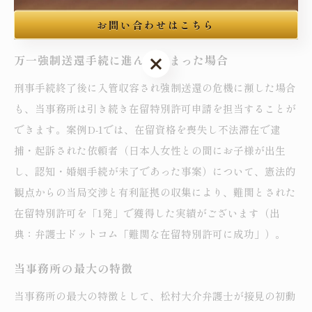
ております。中国籍の依頼者の重大事件にも数多くお応えし
お問い合わせはこちら
てまいりました（出典：弁護士JP、ココナラ法律相談）。
万一強制送還手続に進んでしまった場合
お問い合わせはこちら
刑事手続終了後に入管収容され強制送還の危機に瀕した場合
も、当事務所は引き続き在留特別許可申請を担当することが
できます。案例D-1では、在留資格を喪失し不法滞在で逮
捕・起訴された依頼者（日本人女性との間にお子様が出生
し、認知・婚姻手続が未了であった事案）について、憲法的
観点からの当局交渉と有利証拠の収集により、難関とされた
在留特別許可を「1発」で獲得した実績がございます（出
典：弁護士ドットコム「難関な在留特別許可に成功」）。
当事務所の最大の特徴
当事務所の最大の特徴として、松村大介弁護士が接見の初動