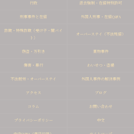
行政
退去強制・在留特別許可
刑事事件と在留
外国人刑事・在留Q&A
詐欺・特殊詐欺（受け子・闇バイ
オーバーステイ（不法残留）
ト）
窃盗・万引き
薬物事件
傷害・暴行
わいせつ・盗撮
不法就労・オーバーステイ
外国人事件の解決事例
アクセス
ブログ
コラム
お問い合わせ
プライバシーポリシー
中文
中文Q&A（常见问题）
サイトマップ