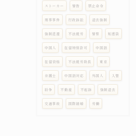
ストーカー
警告
禁止命令
刑事事件
行政訴訟
退去強制
強制送還
不法就労
警察
知恵袋
中国人
在留特別許可
中国語
在留資格
不法就労助長
東京
弁護士
中国語対応
外国人
入管
紛争
不動産
不起訴
強制退去
交通事故
国際結婚
労働