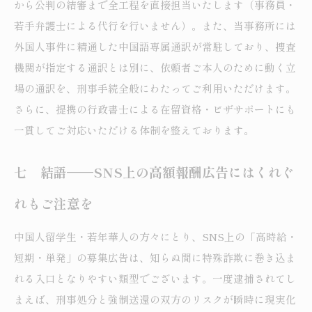
から公判の結審まで全工程を直接担当いたします（事務員・
若手弁護士による代行を行いません）。また、当事務所には
外国人事件に精通した中国語専属通訳が常駐しており、捜査
機関が指定する通訳とは別に、依頼者ご本人のために動く立
場の通訳を、刑事手続全般にわたってご利用いただけます。
さらに、提携の行政書士による在留資格・ビザサポートにも
一貫してご対応いただける体制を整えております。
七 結語——SNS上の高額報酬広告にはくれぐ
れもご注意を
中国人留学生・若年華人の方々にとり、SNS上の「高時給・
短期・単発」の募集広告は、知らぬ間に特殊詐欺に巻き込ま
れる入口となりやすい類型でございます。一度逮捕されてし
まえば、刑事処分と強制送還の双方のリスクが瞬時に現実化