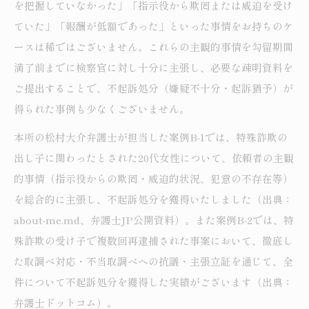
を把握していなかった」「指示役から欺罔または威迫を受け
ていた」「報酬が低額であった」といった事情をお持ちのケ
ースは稀ではございません。これらの主観的事情を勾留期間
満了前までに検察官に対し十分に主張し、必要な疎明資料を
ご提出することで、不起訴処分（嫌疑不十分・起訴猶予）が
得られた事例も少なくございません。
本所の松村大介弁護士が担当した案例B-1では、特殊詐欺の
出し子に関わったとされた20代女性について、依頼者の主観
的事情（指示役からの欺罔・威迫的状況、犯意の不存在等）
を総合的に主張し、不起訴処分を獲得いたしました（出典：
about-me.md、弁護士JP公開資料）。また案例B-2では、特
殊詐欺の受け子で複数回再逮捕された事案において、徹底し
た取調べ対応・不当取調べへの抗議・主張立証を通じて、全
件について不起訴処分を獲得した実績がございます（出典：
弁護士ドットコム）。