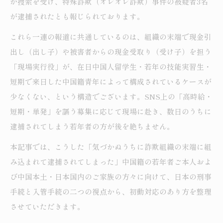
が捜索を受け、特殊詐欺（オレオレ詐欺）事件の被疑者3名
が逮捕されたとも報じられております。
これら一連の報道に共通しているのは、組織の末端で現金引
出し（出し子）や被害者からの現金受取り（受け子）を担う
「現場実行役」が、在日中国人留学生・若年の技能実習生・
短期で来日した中国籍青年によって構成されているケースが
少なくない、という構造でございます。SNS上の「高時給・
短期・単発」を謳う募集に応じて現場に赴き、数日のうちに
逮捕されてしまう若年者の方が後を絶ちません。
本記事では、こうした「気づかぬうちに詐欺組織の末端に組
み込まれて逮捕されてしまった」中国籍の若年者ご本人およ
び中国本土・日本国内のご家族の方々に向けて、日本の刑事
手続と入管手続の二つの視点から、初動対応のあり方を整理
させていただきます。