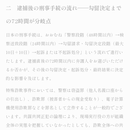
二 逮捕後の刑事手続の流れ——勾留決定まで
の72時間が分岐点
日本の刑事手続は、おおむね「警察段階（48時間以内）→検
察送致段階（24時間以内）→勾留請求・勾留決定段階（最大
10日＋10日）→起訴または不起訴処分」という流れで進行い
たします。逮捕直後の72時間以内に弁護人をお選びいただけ
るか否かが、その後の勾留決定・起訴処分・最終結果に決定
的な影響を及ぼします。
特殊詐欺事件においては、警察は窃盗罪（他人名義口座から
の引出し）、詐欺罪（被害者からの現金受取り）、電子計算
機使用詐欺罪などを罪名として立件することが一般的でござ
います。共謀共同正犯の論理により、現場実行役の方が組織
全体の実態を把握していなかったとしても、詐欺全体への共