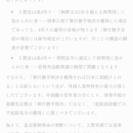
入管法24条4号リ：「無期又は1年を超える拘禁刑」に
処せられた者——刑事公判で執行猶予判決を獲得した場合
であっても、4号リの適用の余地が残ります（執行猶予全
部の場合には除外規定がございますが、号ごとの構造の精
査が必要でございます）
入管法24条4号ロ：刑罰法令に違反して拘禁刑に処せ
られた者——資格外活動関連の類型で問題となります
すなわち、「執行猶予判決を獲得すれば日本に居続けられ
る」とは限らないという点が、外国人事件特有の最大の落と
し穴でございます。中国籍の若年者の方にとり、刑事手続の
最優先目標は「執行猶予判決」ではなく、「起訴前段階での
不起訴処分の獲得」に置くべきでございます。
加えて、退去強制事由の判断について、入管実務では従来