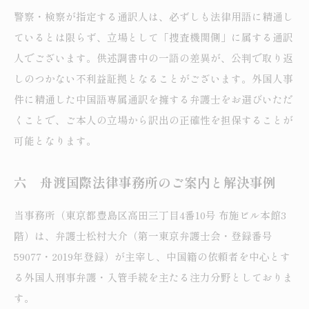
警察・検察が指定する通訳人は、必ずしも法律用語に精通し
ているとは限らず、立場として「捜査機関側」に属する通訳
人でございます。供述調書中の一語の差異が、公判で取り返
しのつかない不利益証拠となることがございます。外国人事
件に精通した中国語専属通訳を擁する弁護士をお選びいただ
くことで、ご本人の立場から訳出の正確性を担保することが
可能となります。
六 舟渡国際法律事務所のご案内と解決事例
当事務所（東京都豊島区高田三丁目4番10号 布施ビル本館3
階）は、弁護士松村大介（第一東京弁護士会・登録番号
59077・2019年登録）が主宰し、中国籍の依頼者を中心とす
る外国人刑事弁護・入管手続を主たる注力分野としておりま
す。