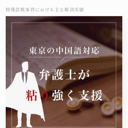
特殊詐欺事件における主な解決実績
案例B-1：特殊詐欺の出し子に関わったとされた20代女性に
つき、依頼者の主観的事情（指示役からの欺罔・威迫的状
況、犯意の不存在等）を総合的に主張し、不起訴処分を獲得
した事例がございます（出典：弁護士JP「松村大介弁護士
犯罪・刑事事件での強み」）。
案例B-2：特殊詐欺の受け子で複数回再逮捕された事案にお
いて、徹底した取調べ対応・不当取調べへの抗議・主張立証
を通じて、全件について不起訴処分を獲得した事例がござい
ます（出典：弁護士ドットコム「松村大介弁護士 主な案
件・実績」）。
案例E-1：当事務所は、国際刑事事件・裁判員裁判対象事
件・世界的に報道された重大事件への対応経験を豊富に有し