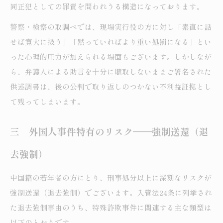
同正犯としての罪責を問われうる構造になっております。
警察・検察の取調べでは、現場実行役の方に対し「素直に話
せば寛大に扱う」「黙っていればより重い処罰になる」とい
った心理的圧力が加えられる場面もございます。しかしなが
ら、弁護人による助言を十分に聴取しないままご署名された
供述調書は、後の公判で取り返しのつかない不利益証拠とし
て残ってしまいます。
三 外国人事件特有のリスク——強制送還（退
去強制）
中国籍の若年者の方にとり、刑事処分以上に深刻なリスクが
強制送還（退去強制）でございます。入管法24条に列挙され
た退去強制事由のうち、特殊詐欺事件に関連する主な類型は
以下のとおりです。