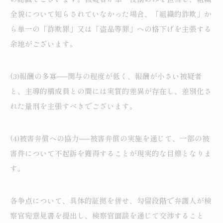
全貌について知らされていなかった場合、「組織的詐欺」か
ら単一の「詐欺罪」又は「盗品等罪」への格下げを主張する
余地がございます。
(3)報酬の多寡──関与の程度が低く、報酬が小さい被疑者
と、主導的構成員との間には実質的差異が存在し、差別化さ
れた量刑を主張すべきでございます。
(4)被害弁償への協力──被害弁償の実施を通じて、一部の被
害件について不起訴を獲得することが現実的な目標となりま
す。
各争点について、具体的証拠を併せ、勾留段階で弁護人が検
察官宛意見書を提出し、検察官面談を通じて交渉すること