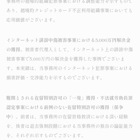
事務所の越境的組織犯罪事案における調整能力を示すもので
あり、越境的クレジットカード不正利用組織事案においても
応用価値がございます。
インターネット誹謗中傷被害事案における5,000万円解決金
の獲得
。被害者代理人として、インターネット上の誹謗中傷
被害事案で5,000万円の解決金を獲得した事例でございま
す。本実績は、当事務所のインターネット犯罪事案における
損害評価・交渉能力を示すものでございます。
難関とされる在留特別許可の「一発」獲得・不法就労助長罪
認定事案における前例のない在留特別許可の獲得（係争
中）
。前者は、当事務所の在留資格救済における深い経験
を、後者は退去強制段階における当事務所の独自の論証能力
を、それぞれ示すものでございます。