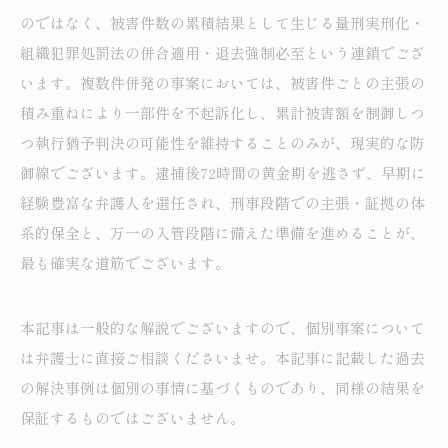
のではなく、被害件数の累積結果として生じる量刑実刑化・
組織犯罪処罰法の併合適用・退去強制必至という連鎖でござ
います。複数件併発の事案においては、被害件ごとの主張の
積み重ねにより一部件を不起訴化し、累計被害額を制御しつ
つ執行猶予判決の可能性を維持することのみが、現実的な防
御線でございます。逮捕後72時間の黄金期を逃さず、早期に
経験豊富な弁護人を選任され、刑事段階での主張・証拠の体
系的保全と、万一の入管段階に備えた準備を進めることが、
最も確実な道筋でございます。
本記事は一般的な解説でございますので、個別事案について
は弁護士に直接ご相談くださいませ。本記事に記載した過去
の解決事例は個別の事情に基づくものであり、同様の結果を
保証するものではございません。