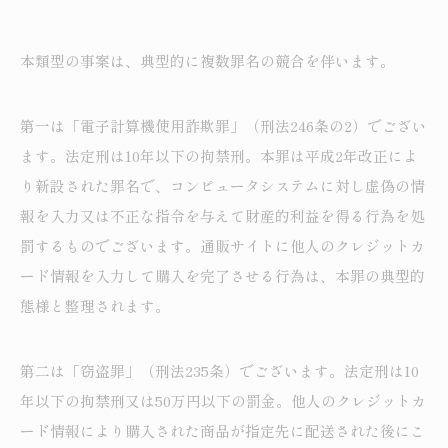
本類型の事案は、典型的に複数罪名の競合を伴います。
第一は「電子計算機使用詐欺罪」（刑法246条の2）でござい
ます。法定刑は10年以下の拘禁刑。本罪は平成2年改正によ
り新設された罪名で、コンピュータシステムに対し虚偽の情
報を入力又は不正な指令を与えて財産的利益を得る行為を処
罰するものでございます。通販サイトに他人のクレジットカ
ード情報を入力して購入を完了させる行為は、本罪の典型的
態様と整理されます。
第二は「窃盗罪」（刑法235条）でございます。法定刑は10
年以下の拘禁刑又は50万円以下の罰金。他人のクレジットカ
ード情報により購入された商品が指定先に配送された後にこ