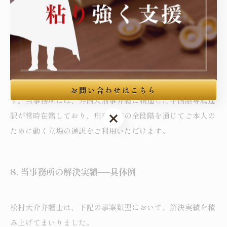
を意味するため、弁護人は勾留段階で迅速に対応する必要が
ございます。
第三に、当事務所専属通訳の活用でございます。本類型事案
では、電子証拠・通販記録・銀行送金記録等の複雑な証拠が
多数登場し、これらの正確な翻訳が極めて重要でございま
お問い合わせはこちら
す。当事務所には、外国人刑事弁護に精通した中国語専属通
お問い合わせはこちら
訳が常時在籍しており、刑事手続の全段階を通じてご本人の
ために動く立場の通訳をご利用いただけます。
8.
当事務所の解決実績──具体例
松村大介弁護士は、下記の事案類型において、解決実績を積
み上げてまいりました。