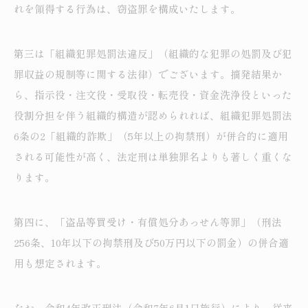
れを領得する行為は、窃盗罪を構成いたします。
第三は「組織犯罪処罰法違反」（組織的な犯罪の処罰及び犯
罪収益の規制等に関する法律）でございます。摘発結果か
ら、指示役・注文役・受取役・転売役・資金洗浄役といった
役割分担を伴う組織的構造が認められれば、組織犯罪処罰法
6条の2「組織的詐欺」（5年以上の拘禁刑）が併合的に適用
される可能性が高く、法定刑は単独罪名よりも著しく重くな
ります。
第四に、「盗品等買受け・有償処分あっせん等罪」（刑法
256条、10年以下の拘禁刑及び50万円以下の罰金）の併合適
用も想定されます。
なお、令和4年改正刑法（令和7年6月1日施行）により、従来