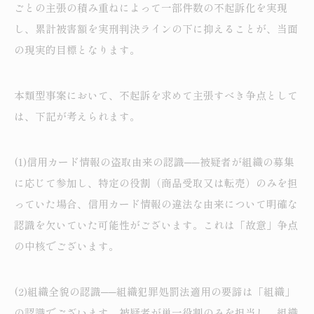
ごとの主張の積み重ねによって一部件数の不起訴化を実現
し、累計被害額を実刑判決ラインの下に抑えることが、当面
の現実的目標となります。
本類型事案において、不起訴を求めて主張すべき争点として
は、下記が考えられます。
(1)信用カード情報の盗取由来の認識──被疑者が組織の募集
に応じて参加し、特定の役割（商品受取又は転売）のみを担
っていた場合、信用カード情報の違法な由来について明確な
認識を欠いていた可能性がございます。これは「故意」争点
の中核でございます。
(2)組織全貌の認識──組織犯罪処罰法適用の要諦は「組織」
の認識でございます。被疑者が単一役割のみを担当し、組織