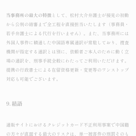
当事務所の最大の特徴
として、松村大介弁護士が接見の初動
から公判の結審まで全工程を直接担当いたします（事務員・
若手弁護士による代行を行いません）。また、当事務所には
外国人事件に精通した中国語専属通訳が常駐しており、捜査
機関が指定する通訳とは別に、依頼者ご本人のために動く立
場の通訳を、刑事手続全般にわたってご利用いただけます。
提携の行政書士による在留資格更新・変更等のワンストップ
対応も可能でございます。
9.
結語
通販サイトにおけるクレジットカード不正利用事案で中国籍
の方々が直面する最大のリスクは、単一被害件の刑罰そのも