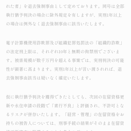
れた者」を退去強制事由として定めております。同号は全部
執行猶予判決の場合に除外規定を有しますが、実刑1年以上
の場合は例外なく退去強制事由に該当いたします。
電子計算機使用詐欺罪及び組織犯罪処罰法の「組織的詐欺」
の法定刑上限は、それぞれ10年と無期の拘禁刑でございま
す。被害規模が数千万円を超える事案では、実刑判決の可能
性が顕著に高まります。実刑1年以上が言い渡されれば、退
去強制事由該当は疑いなく確定いたします。
仮に執行猶予判決を獲得できたとしても、次回の在留資格更
新や永住申請の段階で「素行不良」と評価され、不許可とな
るリスクが併存いたします。「経営・管理」の在留資格をお
持ちの被告人については、刑事手続の結果がそのまま在留資