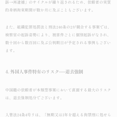
訴→再逮捕」のサイクルが繰り返されるため、依頼者の実質
的身柄拘束期間が数か月に及ぶこともございます。
また、組織犯罪処罰法と刑法246条の2が競合する事案では、
検察官の起訴姿勢により、被害件ごとに個別起訴がなされ、
数十回から数百回に及ぶ公判期日が予定される事例もござい
ます。
4.
外国人事件特有のリスク──退去強制
中国籍の依頼者が本類型事案において直面する最大のリスク
は、退去強制処分でございます。
入管法24条4号リは、「無期又は1年を超える拘禁刑に処せら