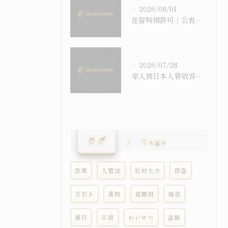
2026/08/01
在留特別許可｜公表事例は「裁量基準」の一種、しかし公表されていない許可もある
2026/07/28
家人被日本入管收容了怎么办？｜收容・假放免・在留特别许可问答
タグ
Tags
詐欺
入管法
松村大介
窃盗
万引き
薬物
覚醒剤
傷害
暴行
示談
わいせつ
盗撮