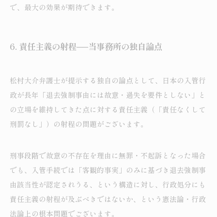
で、最大の効果が期待できます。
6.
責任主義の射程──当事務所の独自論点
松村大介弁護士が提示する独自の論点として、日本の入管行
政が長年「退去強制事由には故意・過失を要件としない」と
の立場を維持してきた点に対する責任主義（「責任なくして
刑罰なし」）の射程の問題がございます。
刑事段階で故意の不存在を理由に無罪・不起訴となった場合
でも、入管手続では「客観的事実」のみに基づき退去強制事
由該当性が認定されうる、という構造に対し、行政処分にも
責任主義の射程が及ぶべきではないか、という憲法論・行政
法論上の根本問題でございます。