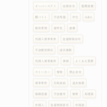
オーバーステイ
出国命令
監理措置
闇バイト
不法残留
中文
Q&A
解決事例
留学生
逮捕
外国人刑事事件
在留特别许可
不法就劳助长
退去强制
外国人刑事案件
律师
よくある質問
ストーカー
警告
禁止命令
刑事事件
行政訴訟
退去強制
強制送還
不法就労
警察
知恵袋
中国人
在留特別許可
中国語