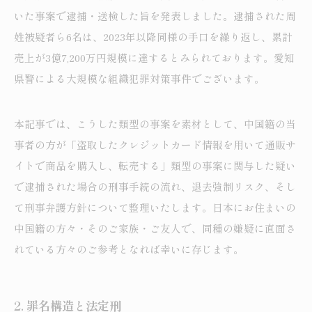
いた事案で逮捕・送検した旨を発表しました。逮捕された周
姓被疑者ら6名は、2023年以降同様の手口を繰り返し、累計
売上が3億7,200万円規模に達するとみられております。愛知
県警による大規模な組織犯罪対策事件でございます。
本記事では、こうした類型の事案を素材として、中国籍の当
事者の方が「盗取したクレジットカード情報を用いて通販サ
イトで商品を購入し、転売する」類型の事案に関与した疑い
で逮捕された場合の刑事手続の流れ、退去強制リスク、そし
て刑事弁護方針について整理いたします。日本にお住まいの
中国籍の方々・そのご家族・ご友人で、同種の嫌疑に直面さ
れている方々のご参考となれば幸いに存じます。
2.
罪名構造と法定刑