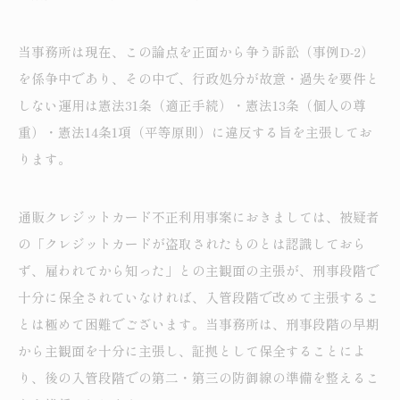
当事務所は現在、この論点を正面から争う訴訟（事例D-2）
を係争中であり、その中で、行政処分が故意・過失を要件と
しない運用は憲法31条（適正手続）・憲法13条（個人の尊
重）・憲法14条1項（平等原則）に違反する旨を主張してお
ります。
通販クレジットカード不正利用事案におきましては、被疑者
の「クレジットカードが盗取されたものとは認識しておら
ず、雇われてから知った」との主観面の主張が、刑事段階で
十分に保全されていなければ、入管段階で改めて主張するこ
とは極めて困難でございます。当事務所は、刑事段階の早期
から主観面を十分に主張し、証拠として保全することによ
り、後の入管段階での第二・第三の防御線の準備を整えるこ