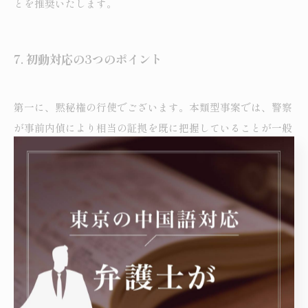
とを推奨いたします。
7.
初動対応の3つのポイント
第一に、黙秘権の行使でございます。本類型事案では、警察
が事前内偵により相当の証拠を既に把握していることが一般
的でございます。しかし、被疑者の「組織全貌の認識」「ク
レジットカード情報の由来の理解」といった主観的要件につ
いての初期供述は、後の公判における中核的証拠として定型
化されます。通訳の補助が不十分な状態で供述調書に署名押
印することは、極めて危険でございます。
第二に、早期の弁護人選任でございます。本類型事案は通常
逮捕の形態が多く、警察が相当の証拠を既に握っていること