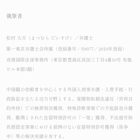
執筆者
松村 大介（まつむら だいすけ）／弁護士
第一東京弁護士会所属（登録番号：59077／2019年登録）
舟渡国際法律事務所（東京都豊島区高田三丁目4番10号 布施
ビル本館3階）
中国籍の依頼者を中心とする外国人刑事弁護・入管手続・行
政訴訟を主たる注力分野とする。覚醒剤取締法違反（営利目
的所持）での無罪判決獲得、特殊詐欺事案での不起訴処分獲
得、難関とされた在留特別許可の「一発」獲得、不法就労助
長罪認定事案における前例のない在留特別許可獲得（係争
中）等の解決実績を有する。