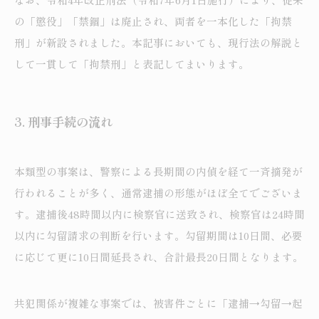
の「懲役」「禁錮」は廃止され、両者を一本化した「拘禁
刑」が新設されました。本記事においても、現行法の解説と
して一貫して「拘禁刑」と表記してまいります。
3.
刑事手続の流れ
本類型の事案は、警察による長期間の内偵を経て一斉摘発が
行われることが多く、通常逮捕の形態がほぼ全てでございま
す。逮捕後48時間以内に検察官に送致され、検察官は24時間
以内に勾留請求の判断を行います。勾留期間は10日間、必要
に応じて更に10日間延長され、合計最長20日間となります。
共犯関係が複雑な事案では、被害件ごとに「逮捕→勾留→起