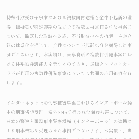
特殊詐欺受け子事案における複数回再逮捕も全件不起訴の獲
得
。被疑者が特殊詐欺の受け子で複数回再逮捕された事案に
ついて、徹底した取調べ対応、不当取調べへの抗議、主張立
証の体系化を通じて、全件について不起訴処分を獲得した事
例でございます。本実績は、当事務所の複数件併発事案にお
ける体系的弁護能力を示すものであり、通販クレジットカー
ド不正利用の複数件併発事案においても共通の応用価値を有
します。
インターネット上の侮辱被害事案におけるインターポール経
由の刑事告訴受理
。海外SNSで行われた侮辱被害について、
日本の警察と国際刑事警察機構（インターポール）の連携に
より刑事告訴を受理させた事例でございます。本実績は、当