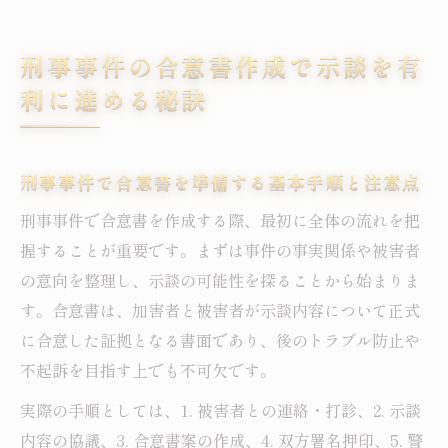
刑事事件で信頼される合意書作成の実践法
経済的負担を抑える合意書作成のポイント
刑事事件の合意書作成で示談を有
刑事事件で無料相談を活用した合意書戦略
利に進める秘訣
練馬区で刑事事件に備える合意書作成ポイント
集
刑事事件で役立つ合意書作成の基本情報
刑事事件で合意書を準備する基本手順と注意点
練馬区で相談できる刑事事件合意書サポー
刑事事件で合意書を作成する際、最初に全体の流れを把
ト
握することが重要です。まずは事件の事実関係や被害者
合意書作成前に知りたい刑事事件の流れと
の意向を整理し、示談の可能性を探ることから始まりま
注意点
す。合意書は、加害者と被害者が示談内容について正式
刑事事件合意書で経済的負担を減らす方法
に合意した証拠となる書面であり、後のトラブル防止や
無料相談を利用した合意書作成の進め方
不起訴を目指す上でも不可欠です。
経済的負担を抑えて刑事事件に臨む合意書の工
実際の手順としては、1. 被害者との連絡・打診、2. 示談
夫
内容の協議、3. 合意書案の作成、4. 双方署名押印、5. 警