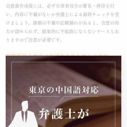
合意書作成後には、必ず当事者双方の署名・押印を行
い、内容に不備がないか弁護士による最終チェックを受
けましょう。書類の不備や記載漏れがあると、合意の効
力が認められず、結果的に不起訴にならないケースもあ
りますので注意が必要です。
刑事事件合意書で経済的負担を減らす方法
刑事事件の合意書作成や示談交渉には一定の費用がかか
るため、経済的負担を抑える工夫が求められます。ま
ず、練馬区内の「無料相談」や「法テラス」を活用する
ことで、初期の相談費用を削減できます。自分でできる
範囲の書類作成や情報整理を進めておくことも、弁護士
費用の削減につながります。
具体的には、合意書の雛形を利用し、事件の経緯や合意