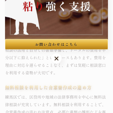
内容を整理したうえで、最終的なチェックや交渉のみを
専門家に依頼する方法があります。また、相談時に複数
の法律事務所の見積もりを比較することも経済的メリッ
トがあります。費用面で不安がある場合は、分割払いや
法テラスの民事法律扶助制度の利用も選択肢です。
実際に練馬区で合意書作成を進めた方の中には、「無料
お問い合わせはこちら
相談の活用と自分での書類準備で、トータルの費用を半
お問い合わせはこちら
分以下に抑えられた」というケースもあります。費用を
理由に対応を遅らせることなく、まずは気軽に相談窓口
を利用する姿勢が大切です。
無料相談を利用した合意書作成の進め方
練馬区では、区役所や地域の法律事務所を中心に無料法
律相談が充実しています。無料相談を利用することで、
合意書作成の流れや注意点、必要な書類の雛形などを専