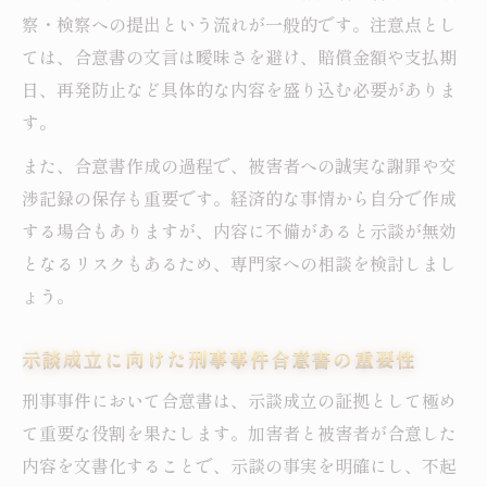
刑事事件で合意書作成費用を抑える工夫と
察・検察への提出という流れが一般的です。注意点とし
は
ては、合意書の文言は曖昧さを避け、賠償金額や支払期
日、再発防止など具体的な内容を盛り込む必要がありま
お金がない人に適した刑事事件合意書対策
す。
低コストで刑事事件合意書を作成する方法
無料相談を活用した合意書費用削減のコツ
また、合意書作成の過程で、被害者への誠実な謝罪や交
渉記録の保存も重要です。経済的な事情から自分で作成
刑事事件で経済的な負担を軽減する合意書
する場合もありますが、内容に不備があると示談が無効
作成
となるリスクもあるため、専門家への相談を検討しまし
示談成立を目指すなら意識したい合意書作成法
ょう。
刑事事件で示談成立に有効な合意書の作り
方
示談成立に向けた刑事事件合意書の重要性
合意書作成時に押さえたい刑事事件対応の
刑事事件において合意書は、示談成立の証拠として極め
流れ
て重要な役割を果たします。加害者と被害者が合意した
刑事事件で示談交渉を有利にする合意書例
内容を文書化することで、示談の事実を明確にし、不起
経済的負担を考慮した合意書作成のポイン