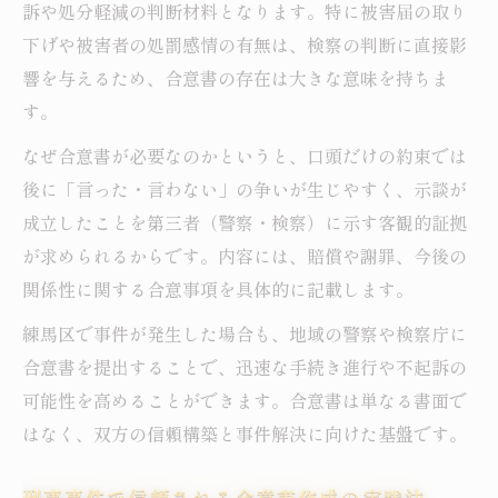
訴や処分軽減の判断材料となります。特に被害届の取り
ト
下げや被害者の処罰感情の有無は、検察の判断に直接影
無料相談で得られる合意書作成の最新情報
響を与えるため、合意書の存在は大きな意味を持ちま
無料相談を活用した刑事事件合意書の実践方法
す。
刑事事件で無料相談を利用する合意書作成
なぜ合意書が必要なのかというと、口頭だけの約束では
術
後に「言った・言わない」の争いが生じやすく、示談が
合意書作成に強い無料法律相談の選び方
成立したことを第三者（警察・検察）に示す客観的証拠
刑事事件で経済的に困った時の合意書対策
が求められるからです。内容には、賠償や謝罪、今後の
関係性に関する合意事項を具体的に記載します。
相談先別に見る刑事事件合意書作成サポー
ト
練馬区で事件が発生した場合も、地域の警察や検察庁に
練馬区で使える刑事事件無料相談の活用法
合意書を提出することで、迅速な手続き進行や不起訴の
合意書作成で不起訴に近づくための重要チェッ
可能性を高めることができます。合意書は単なる書面で
ク項目
はなく、双方の信頼構築と事件解決に向けた基盤です。
刑事事件合意書で不起訴を目指す要点まと
刑事事件で信頼される合意書作成の実践法